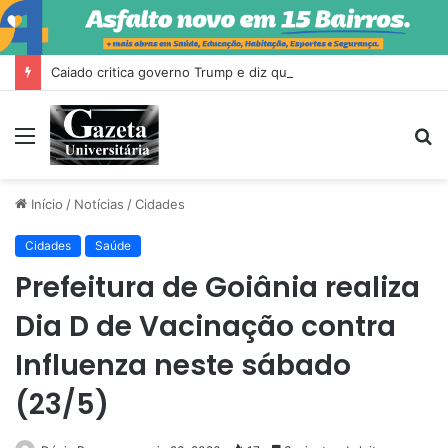
Caiado critica governo Trump e diz que Milei fez ‘escândalo’ no Brasil
Menu
P
p
Início
/
Notícias
/
Cidades
Cidades
Saúde
Prefeitura de Goiânia realiza
Dia D de Vacinação contra
Influenza neste sábado
(23/5)