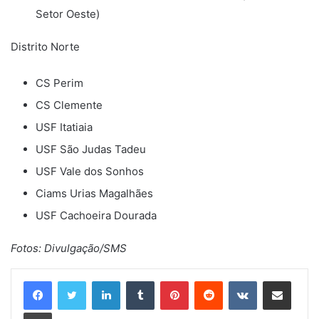
Setor Oeste)
Distrito Norte
CS Perim
CS Clemente
USF Itatiaia
USF São Judas Tadeu
USF Vale dos Sonhos
Ciams Urias Magalhães
USF Cachoeira Dourada
Fotos: Divulgação/SMS
Linkedin
Tumblr
Pinterest
Reddit
VK
Compartilhar via e-mail
Imprimir