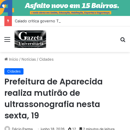
Caiado critica governo Trump e diz que Milei fez ‘escândalo’ no Brasil
Menu
P
p
Início
/
Notícias
/
Cidades
Cidades
Prefeitura de Aparecida
realiza mutirão de
ultrassonografia nesta
sexta, 19
Décio Parma
junho 18, 2026
12
2 minutos de leitura