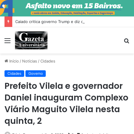
Caiado critica governo Trump e diz que Milei fez ‘escândalo’ no Brasil
Menu
P
p
Início
/
Notícias
/
Cidades
Cidades
Governo
Prefeito Vilela e governador
Daniel inauguram Complexo
Viário Maguito Vilela nesta
quinta, 2