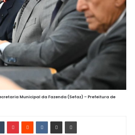
retaria Municipal da Fazenda (Sefaz) – Prefeitura de
din
Tumblr
Pinterest
Reddit
VK
Compartilhar via e-mail
Imprimir