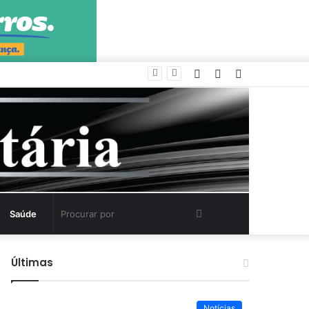
Entrar
Artigo
Barra
aleatório
Lateral
Procurar
Saúde
por
Últimas
Notícias