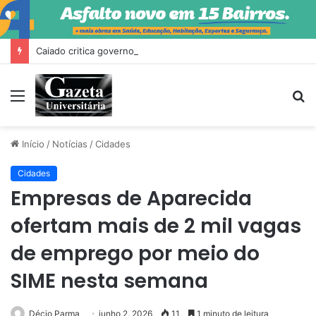
Caiado critica governo Trump e diz que Milei fez ‘escândalo’ no Brasil
Menu
P
p
Início
/
Notícias
/
Cidades
Cidades
Empresas de Aparecida
ofertam mais de 2 mil vagas
de emprego por meio do
SIME nesta semana
Décio Parma
junho 2, 2026
11
1 minuto de leitura