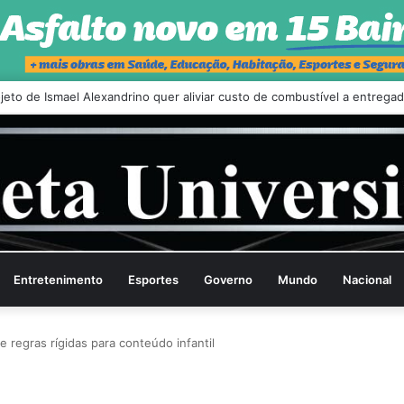
ado critica governo Trump e diz que Milei fez ‘escândalo’ no Brasil
Entretenimento
Esportes
Governo
Mundo
Nacional
 regras rígidas para conteúdo infantil