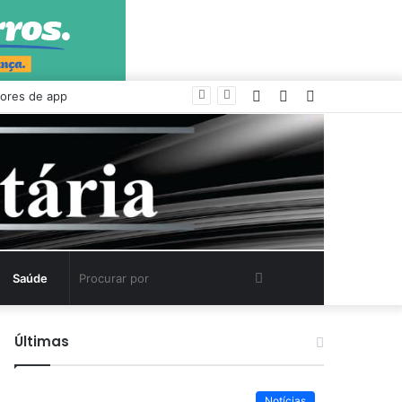
Entrar
Artigo
Barra
aleatório
Lateral
Procurar
Saúde
por
Últimas
Notícias