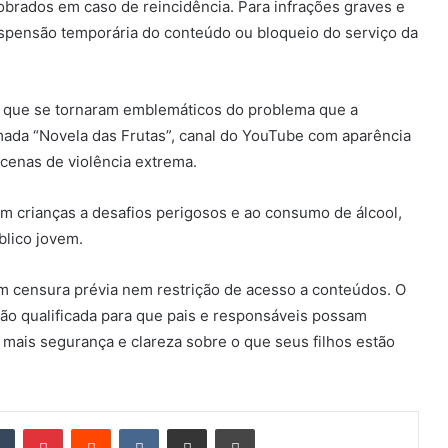
dobrados em caso de reincidência. Para infrações graves e
suspensão temporária do conteúdo ou bloqueio do serviço da
sos que se tornaram emblemáticos do problema que a
mada “Novela das Frutas”, canal do YouTube com aparência
 cenas de violência extrema.
crianças a desafios perigosos e ao consumo de álcool,
blico jovem.
m censura prévia nem restrição de acesso a conteúdos. O
ão qualificada para que pais e responsáveis possam
mais segurança e clareza sobre o que seus filhos estão
din
Tumblr
Pinterest
Reddit
VK
Compartilhar via e-mail
Imprimir