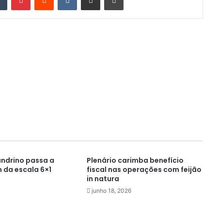
andrino passa a
Plenário carimba benefício
 da escala 6×1
fiscal nas operações com feijão
in natura
junho 18, 2026