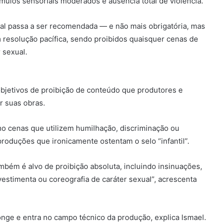
ímulos sensoriais moderados e ausência total de violência.
ntal passa a ser recomendada — e não mais obrigatória, mas
 resolução pacífica, sendo proibidos quaisquer cenas de
 sexual.
 objetivos de proibição de conteúdo que produtores e
r suas obras.
omo cenas que utilizem humilhação, discriminação ou
oduções que ironicamente ostentam o selo “infantil”.
mbém é alvo de proibição absoluta, incluindo insinuações,
estimenta ou coreografia de caráter sexual”, acrescenta
longe e entra no campo técnico da produção, explica Ismael.