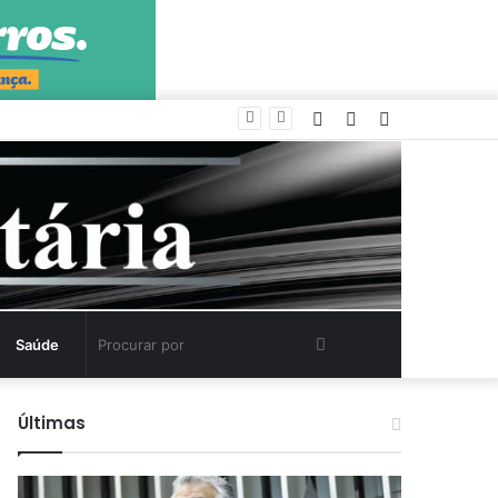
Entrar
Artigo
Barra
aleatório
Lateral
Procurar
Saúde
por
Últimas