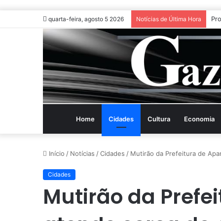
Cai
quarta-feira, agosto 5 2026
Notícias de Última Hora
Home
Cidades
Cultura
Economia
Início
/
Notícias
/
Cidades
/
Mutirão da Prefeitura de Apa
Cidades
Mutirão da Prefe