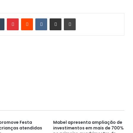
din
Tumblr
Pinterest
Reddit
VK
Compartilhar via e-mail
Imprimir
A promove Festa
Mabel apresenta ampliação de
crianças atendidas
investimentos em mais de 700%