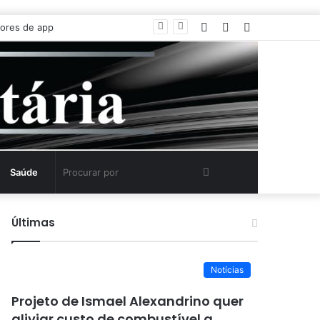
Entrar
Artigo
Barra
aleatório
Lateral
Procurar
Saúde
por
Últimas
Notícias
Projeto de Ismael Alexandrino quer
aliviar custo de combustível a