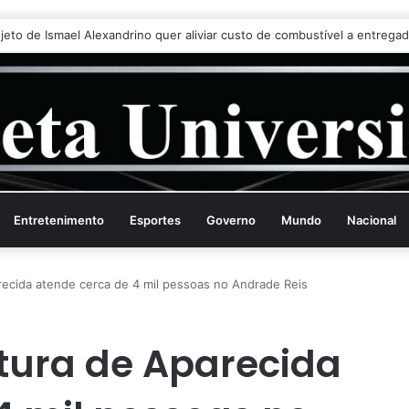
ado critica governo Trump e diz que Milei fez ‘escândalo’ no Brasil
Entretenimento
Esportes
Governo
Mundo
Nacional
recida atende cerca de 4 mil pessoas no Andrade Reis
itura de Aparecida