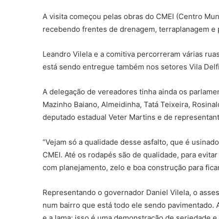
A visita começou pelas obras do CMEI (Centro Munic
recebendo frentes de drenagem, terraplanagem e 
Leandro Vilela e a comitiva percorreram várias rua
está sendo entregue também nos setores Vila Delfio
A delegação de vereadores tinha ainda os parlame
Mazinho Baiano, Almeidinha, Tatá Teixeira, Rosin
deputado estadual Veter Martins e de representan
“Vejam só a qualidade desse asfalto, que é usinado
CMEI. Até os rodapés são de qualidade, para evitar 
com planejamento, zelo e boa construção para ficar 
Representando o governador Daniel Vilela, o asses
num bairro que está todo ele sendo pavimentado. A
e a lama; isso é uma demonstração de seriedade e 