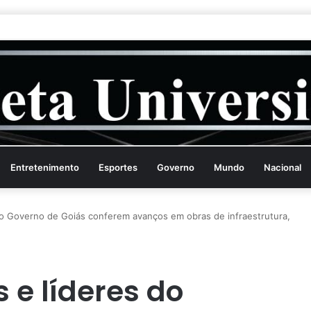
Entretenimento
Esportes
Governo
Mundo
Nacional
 do Governo de Goiás conferem avanços em obras de infraestrutura,
s e líderes do