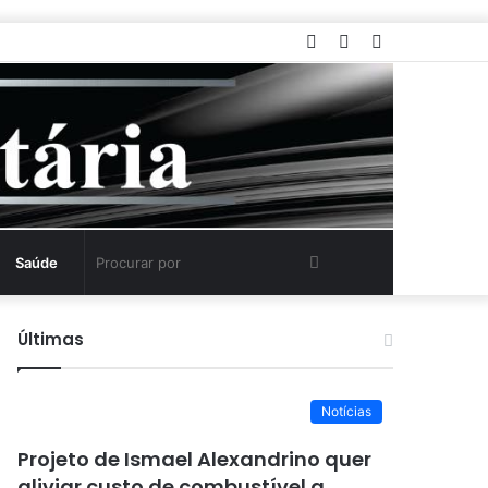
Entrar
Artigo
Barra
aleatório
Lateral
Procurar
Saúde
por
Últimas
Notícias
Projeto de Ismael Alexandrino quer
aliviar custo de combustível a