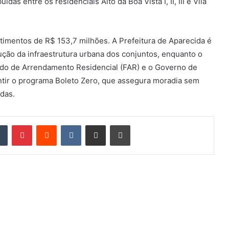
as entre os residenciais Alto da Boa Vista I, II, III e Vila
imentos de R$ 153,7 milhões. A Prefeitura de Aparecida é
ção da infraestrutura urbana dos conjuntos, enquanto o
ndo de Arrendamento Residencial (FAR) e o Governo de
ntir o programa Boleto Zero, que assegura moradia sem
das.
din
Tumblr
Pinterest
Reddit
VK
Compartilhar via e-mail
Imprimir