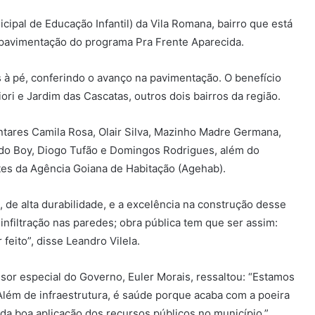
ipal de Educação Infantil) da Vila Romana, bairro que está
pavimentação do programa Pra Frente Aparecida.
s à pé, conferindo o avanço na pavimentação. O benefício
ri e Jardim das Cascatas, outros dois bairros da região.
ntares Camila Rosa, Olair Silva, Mazinho Madre Germana,
aldo Boy, Diogo Tufão e Domingos Rodrigues, além do
tes da Agência Goiana de Habitação (Agehab).
, de alta durabilidade, e a excelência na construção desse
infiltração nas paredes; obra pública tem que ser assim:
feito”, disse Leandro Vilela.
sor especial do Governo, Euler Morais, ressaltou: “Estamos
lém de infraestrutura, é saúde porque acaba com a poeira
da boa aplicação dos recursos públicos no município.”