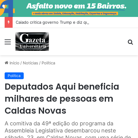
Caiado critica governo Trump e diz que Milei fez ‘escândalo’ no Brasil
Menu
P
p
Início
/
Notícias
/
Política
Política
Deputados Aqui beneficia
milhares de pessoas em
Caldas Novas
A comitiva da 49ª edição do programa da
Assembleia Legislativa desembarcou neste
sábado, 23, em Caldas Novas, com uma série de