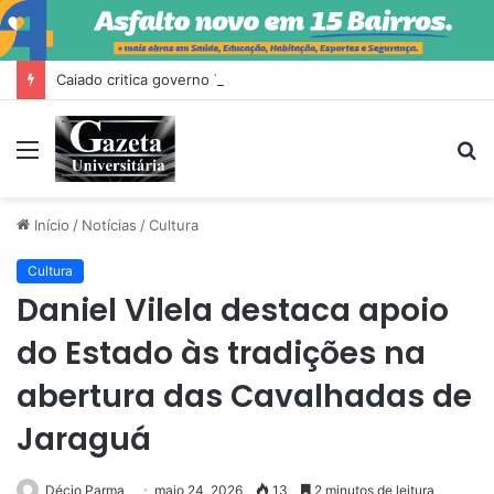
Caiado critica governo Trump e diz que Milei fez ‘escândalo’ no Brasil
Menu
P
p
Início
/
Notícias
/
Cultura
Cultura
Daniel Vilela destaca apoio
do Estado às tradições na
abertura das Cavalhadas de
Jaraguá
Décio Parma
maio 24, 2026
13
2 minutos de leitura