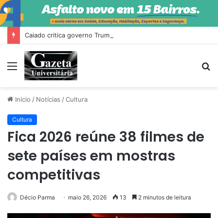
Caiado critica governo Trump e diz que Milei fez ‘escândalo’ no Brasil
Menu
P
p
Início
/
Notícias
/
Cultura
Cultura
Fica 2026 reúne 38 filmes de
sete países em mostras
competitivas
Décio Parma
maio 26, 2026
13
2 minutos de leitura