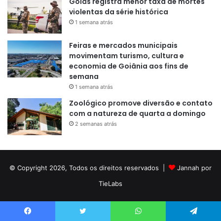
Goiás registra menor taxa de mortes
violentas da série histórica
1 semana atrás
Feiras e mercados municipais
movimentam turismo, cultura e
economia de Goiânia aos fins de
semana
1 semana atrás
Zoológico promove diversão e contato
com a natureza de quarta a domingo
2 semanas atrás
© Copyright 2026, Todos os direitos reservados |
Jannah por
TieLabs
Facebook
Twitter
WhatsApp
Telegram