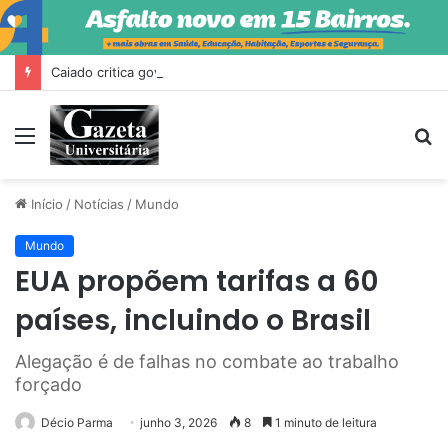
Caiado critica governo Trump e diz que Milei fez ‘escândalo’ no Brasil
Menu
P
p
Início
/
Notícias
/
Mundo
Mundo
EUA propõem tarifas a 60
países, incluindo o Brasil
Alegação é de falhas no combate ao trabalho
forçado
Décio Parma
junho 3, 2026
8
1 minuto de leitura